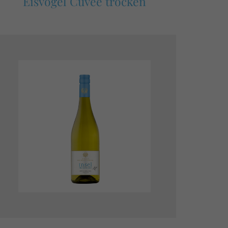
Eisvogel Cuvée trocken