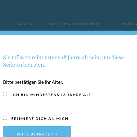
LAGEN
INSEL MARIANNENAUE
INSEL
KONTAKT
Sie müssen mindestens 18 Jahre alt sein, um diese
Seite zu betreten.
Bitte bestätigen Sie Ihr Alter.
ICH BIN MINDESTENS 18 JAHRE ALT
ERINNERE DICH AN MICH
P