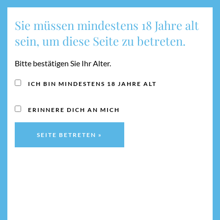
Sie müssen mindestens 18 Jahre alt
MENU
sein, um diese Seite zu betreten.
Bitte bestätigen Sie Ihr Alter.
ICH BIN MINDESTENS 18 JAHRE ALT
ERINNERE DICH AN MICH