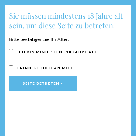
Sie müssen mindestens 18 Jahre alt
MENU
sein, um diese Seite zu betreten.
Bitte bestätigen Sie Ihr Alter.
ICH BIN MINDESTENS 18 JAHRE ALT
ERINNERE DICH AN MICH