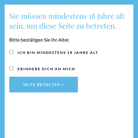
Sie müssen mindestens 18 Jahre alt
MENU
sein, um diese Seite zu betreten.
Bitte bestätigen Sie Ihr Alter.
ICH BIN MINDESTENS 18 JAHRE ALT
ERINNERE DICH AN MICH