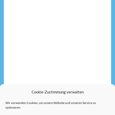
IMPRESSUM
AGB
ZAHLUNGSARTEN
VERSANDARTEN
© 2026 SCHLOSS
REINHARTSHAUSEN
WIDERRUFSBELEHRUNG
MADE WITH LOVE
BY
ZWEIGELB
DATENSCHUTZ
WEBDESIGN
PIRMASENS
COOKIE-RICHTLINIE
(EU)
BARRIEREFREIHEIT
Cookie-Zustimmung verwalten
VERTRAG WIDERRUFEN
Wir verwenden Cookies, um unsere Website und unseren Service zu
optimieren.