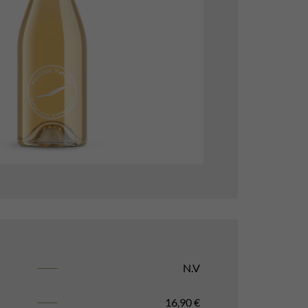
N.V
16,90
€