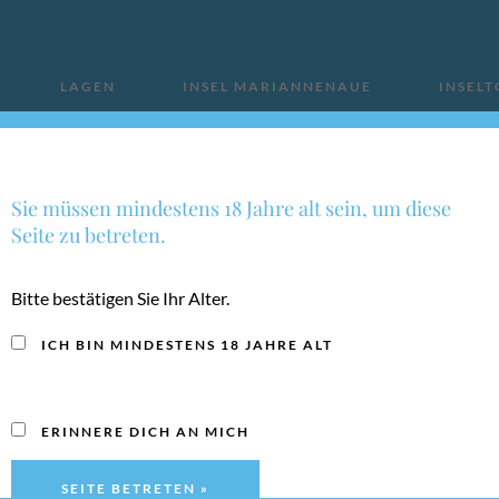
LAGEN
INSEL MARIANNENAUE
INSEL
KONTAKT
Sie müssen mindestens 18 Jahre alt sein, um diese
Seite zu betreten.
Bitte bestätigen Sie Ihr Alter.
ICH BIN MINDESTENS 18 JAHRE ALT
2023
Eisvogel 
ERINNERE DICH AN MICH