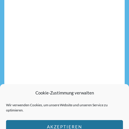
IMPRINT
© 2026 SCHLOSS
PRIVACY
REINHARTSHAUSEN
POLICY
MADE WITH LOVE
Cookie-Zustimmung verwalten
BY
ZWEIGELB
COOKIES
WEBDESIGN
Wir verwenden Cookies, um unsere Website und unseren Service zu
PIRMASENS
ACCESSIBILITY
optimieren.
AKZEPTIEREN