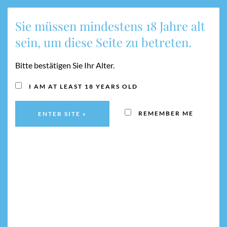
Sie müssen mindestens 18 Jahre alt
MENU
sein, um diese Seite zu betreten.
Bitte bestätigen Sie Ihr Alter.
WILLKOMMEN IN UNSEREM ONLINE SHOP
STORE
I AM AT LEAST 18 YEARS OLD
Home
⁄
Store
REMEMBER ME
Extract from our wine offer, other site wines and vintages
on
request
.