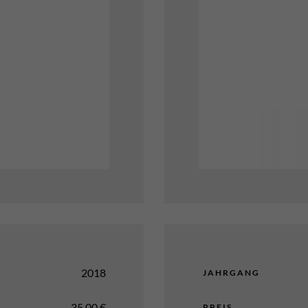
2018
JAHRGANG
35,00
€
PREIS