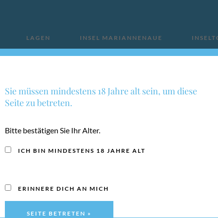
LAGEN
INSEL MARIANNENAUE
INSEL
KONTAKT
Sie müssen mindestens 18 Jahre alt sein, um diese
Seite zu betreten.
Bitte bestätigen Sie Ihr Alter.
ICH BIN MINDESTENS 18 JAHRE ALT
2018
Erbacher 
ERINNERE DICH AN MICH