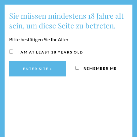
Sie müssen mindestens 18 Jahre alt
MENU
sein, um diese Seite zu betreten.
Bitte bestätigen Sie Ihr Alter.
I AM AT LEAST 18 YEARS OLD
REMEMBER ME