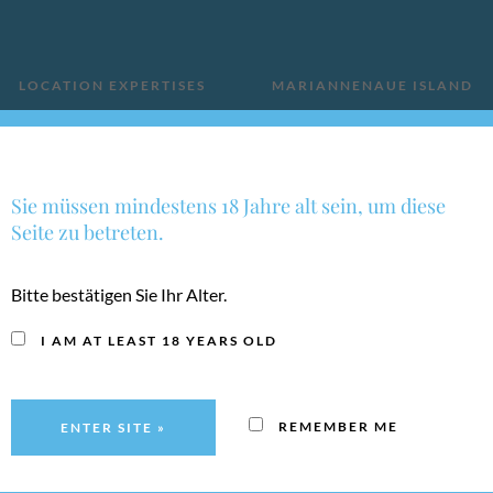
LOCATION EXPERTISES
MARIANNENAUE ISLAND
TREASURE CHAMBER
CONTACT
Sie müssen mindestens 18 Jahre alt sein, um diese
Seite zu betreten.
Bitte bestätigen Sie Ihr Alter.
I AM AT LEAST 18 YEARS OLD
REMEMBER ME