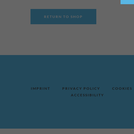
RETURN TO SHOP
IMPRINT
PRIVACY POLICY
COOKIES
ACCESSIBILITY